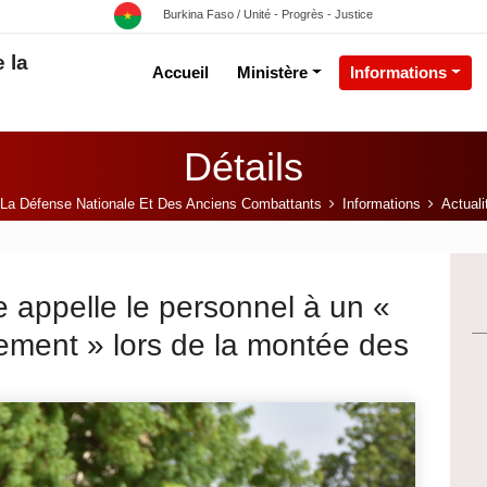
Burkina Faso / Unité - Progrès - Justice
 la
Accueil
Ministère
Informations
Détails
 La Défense Nationale Et Des Anciens Combattants
Informations
Actuali
e appelle le personnel à un «
ment » lors de la montée des