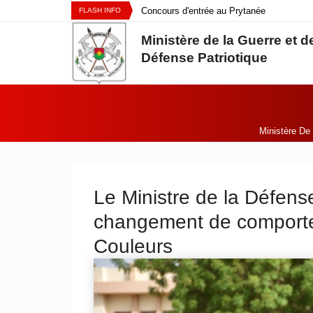
Aller au contenu principal
Organisation du concours d’entrée
Concours d'entrée au Prytanée
COMMUNIQUE DE PRESSE
FLASH INFO
en classe de sixième au Prytanée
Militaire du Kadiogo session 2026-
Ministère de la Guerre et de
Militaire du Kadiogo
2027.
Défense Patriotique
Ministère De
Vous êtes ici:
Le Ministre de la Défens
changement de comporte
Couleurs