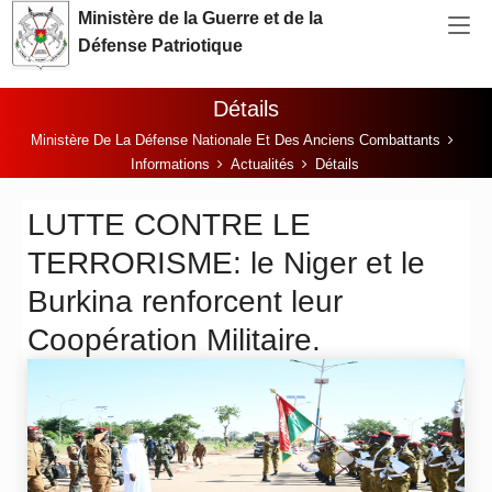
Aller au contenu principal
Ministère de la Guerre et de la
Défense Patriotique
Détails
Vous êtes ici:
Ministère De La Défense Nationale Et Des Anciens Combattants
Informations
Actualités
Détails
LUTTE CONTRE LE
TERRORISME: le Niger et le
Burkina renforcent leur
Coopération Militaire.