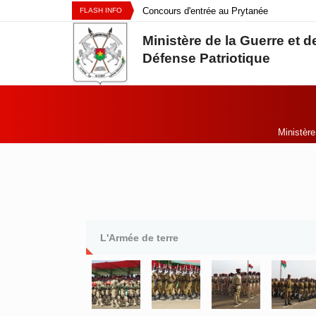
Aller au contenu principal
Organisation du concours d’entrée
Concours d'entrée au Prytanée
COMMUNIQUE DE PRESSE
FLASH INFO
en classe de sixième au Prytanée
Militaire du Kadiogo session 2026-
Ministère de la Guerre et de
Militaire du Kadiogo
2027.
Défense Patriotique
Ministèr
Vous êtes ici:
L'Armée de terre