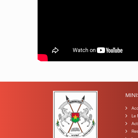
MIN
Acc
Le 
Act
Res