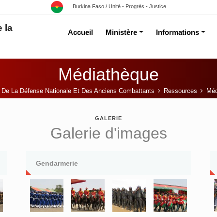
Burkina Faso / Unité - Progrès - Justice
 la
Accueil
Ministère
Informations
Médiathèque
e De La Défense Nationale Et Des Anciens Combattants
Ressources
Méd
GALERIE
Galerie d'images
Gendarmerie